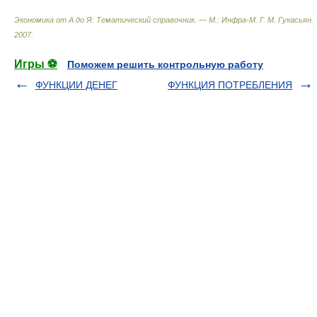
Экономика от А до Я: Тематический справочник. — М.: Инфра-М
.
Г. М. Гукасьян
.
2007
.
Игры ⚽
Поможем решить контрольную работу
ФУНКЦИИ ДЕНЕГ
ФУНКЦИЯ ПОТРЕБЛЕНИЯ