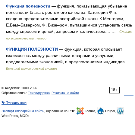
Функция полезности
— функция, показывающая убывание
полезности блага с ростом его качества. Категория Ф.п.
введена представителями австрийской школы К.Менгером,
Е.Бем–Баверком, Ф. Визе–ром, пытавшимися установить связь
между спросом и ценой, запросом и количеством.… …
Словарь
по экономической теории
ФУНКЦИЯ ПОЛЕЗНОСТИ
— функция, которая описывает
взаимосвязь между различными товарами и услугами,
предлагаемыми экономикой, и предпочтениями индивидов …
Большой экономический словарь
© Академик, 2000-2026
18+
Обратная связь:
Техподдержка
,
Реклама на сайте
👣 Путешествия
Экспорт словарей на сайты
, сделанные на PHP,
Joomla,
Drupal,
WordPress, MODx.